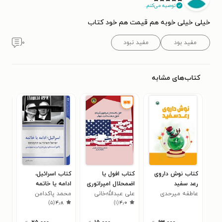
توصیه می‌کنم.
خیلی خیلی خوبه هم قیمت هم خود کتاب
مفید بود
مفید نبود
۰
کتاب‌های مشابه
کتاب نوش داروی
کتاب افول یا
کتاب اسرائیل،
کتا
رعد سفید
اضمحلال امپراتوری
ادامه یا خاتمه
دش
عاطفه میرحدی
علی عبدالله‌خانی
آمریکا و تحول در
محمد پاکدامن
کرن
۳
)
۵
(
۴٫۸
)
۱
(
۴٫۰
هندسه قدرت جهانی