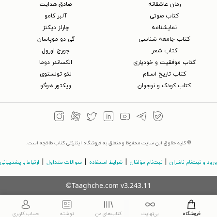
رمان عاشقانه
صادق هدایت
کتاب‌ صوتی
آلبر کامو
نمایشنامه
چارلز دیکنز
کتاب جامعه شناسی
گی دو موپاسان
کتاب شعر
جورج اورول
کتاب موفقیت و خودیاری
الکساندر دوما
کتاب تاریخ اسلام
لئو تولستوی
کتاب کودک و نوجوان
ویکتور هوگو
© کلیه حقوق این سایت محفوظ و متعلق به فروشگاه اینترنتی کتاب طاقچه است.
|
|
|
|
ورود و ثبت‌نام ناشران
ثبت‌نام مؤلفان
شرایط استفاده
سوالات متداول
ارتباط با پشتیبانی
©Taaghche.com
v
3.243.11
فروشگاه
بی‌نهایت
کتاب‌های من
نوشته
حساب کاربری