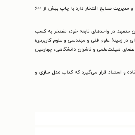
مرکز نشر دانشگاه صنعتی امیرکبیر (پلی تکنیک تهران) با قدمتی حدود ٥٠ سال در انتشار کتب فنی‌مهندسی، علوم پایه و مدیریت صنایع افتخار دارد با چاپ بیش از ۶۰۰
نان متعهد در واحدهای تابعه خود، مفتخر به کسب
دف اعتلا و رشد آثار تالیفی و ترجمه‌ای در زمینهٔ علوم فنی و مهندسی و علوم کاربردی؛
اعضای هیئت‌علمی و ناشران دانشگاهی، چهارمین
اده و استناد قرار می‌گیرد که کتاب
مدل سازی و