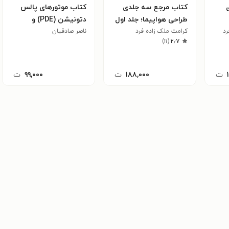
کتاب مرجع سه جلدی
کتاب موتورهای پالس
طراحی هواپیما؛ جلد اول
دتونیشن (PDE) و
رد
کرامت ملک زاده فرد
ناصر صادقیان
کاربردهای هوافضایی آن
)
۱۱
(
۲٫۷
ت
۱۸۸,۰۰۰
ت
۹۹,۰۰۰
ت