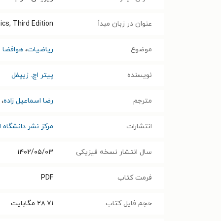
عنوان در زبان مبدأ
cs, Third Edition
موضوع
ریاضیات
،
هوافضا
نویسنده
پیتر اچ. زیپفل
مترجم
رضا اسماعیل زاده
،
انتشارات
مرکز نشر دانشگاه ا
سال انتشار نسخه فیزیکی
۱۴۰۲/۰۵/۰۳
فرمت کتاب
PDF
حجم فایل کتاب
۲۸.۷۱
مگابایت