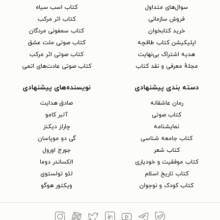
سوال‌های متداول
کتاب اسب سیاه
فروش سازمانی
کتاب اثر مرکب
خرید کتابخوان
کتاب سمفونی مردگان
اپلیکیشن کتاب طاقچه
کتاب صوتی ملت عشق
هدیه اشتراک بی‌نهایت
کتاب صوتی اثر مرکب
مجلهٔ معرفی و نقد کتاب
کتاب صوتی عادت‌های اتمی
دسته بندی پیشنهادی
نویسنده‌های پیشنهادی
رمان عاشقانه
صادق هدایت
کتاب‌ صوتی
آلبر کامو
نمایشنامه
چارلز دیکنز
کتاب جامعه شناسی
گی دو موپاسان
کتاب شعر
جورج اورول
کتاب موفقیت و خودیاری
الکساندر دوما
کتاب تاریخ اسلام
لئو تولستوی
کتاب کودک و نوجوان
ویکتور هوگو