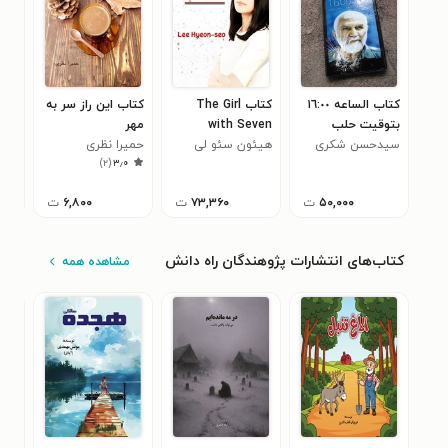
کتاب الساعه ١٦:٠٠
کتاب The Girl
کتاب این راز سر به
کتاب
بتوقیت حلب
with Seven
مهر
تفک
(ترجمه عربی)
سیدحسن شکری
Names
هیئون سئو لی
حمیرا نظری
ناتا
۰
)
۲
(
۳٫۰
۵۰,۰۰۰
ت
۷۳,۳۶۰
ت
۶,۸۰۰
ت
کتاب‌های انتشارات پژوهندگان راه دانش
مشاهده همه