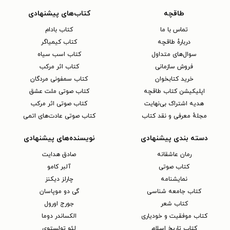
طاقچه
کتاب‌های پیشنهادی
تماس با ما
کتاب بادام
دربارهٔ طاقچه
کتاب کیمیاگر
سوال‌های متداول
کتاب اسب سیاه
فروش سازمانی
کتاب اثر مرکب
خرید کتابخوان
کتاب سمفونی مردگان
اپلیکیشن کتاب طاقچه
کتاب صوتی ملت عشق
هدیه اشتراک بی‌نهایت
کتاب صوتی اثر مرکب
مجلهٔ معرفی و نقد کتاب
کتاب صوتی عادت‌های اتمی
دسته بندی پیشنهادی
نویسنده‌های پیشنهادی
رمان عاشقانه
صادق هدایت
کتاب‌ صوتی
آلبر کامو
نمایشنامه
چارلز دیکنز
کتاب جامعه شناسی
گی دو موپاسان
کتاب شعر
جورج اورول
کتاب موفقیت و خودیاری
الکساندر دوما
کتاب تاریخ اسلام
لئو تولستوی