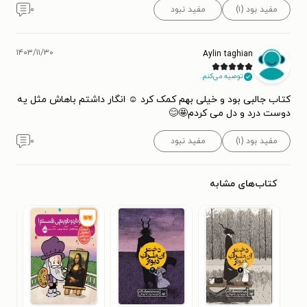
مفید بود (۱)
مفید نبود
۰
۱۴۰۳/۱۱/۳۰
Aylin taghian
توصیه می‌کنم.
کتاب جالبی بود و خیلی بهم کمک کرد ☺ انگار داشتم باهاش مثل یه
دوست درد و دل می کردم🤩😊
مفید بود (۱)
مفید نبود
۰
کتاب‌های مشابه