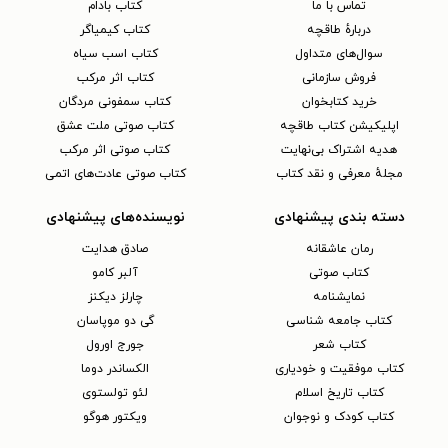
تماس با ما
کتاب بادام
دربارهٔ طاقچه
کتاب کیمیاگر
سوال‌های متداول
کتاب اسب سیاه
فروش سازمانی
کتاب اثر مرکب
خرید کتابخوان
کتاب سمفونی مردگان
اپلیکیشن کتاب طاقچه
کتاب صوتی ملت عشق
هدیه اشتراک بی‌نهایت
کتاب صوتی اثر مرکب
مجلهٔ معرفی و نقد کتاب
کتاب صوتی عادت‌های اتمی
دسته بندی پیشنهادی
نویسنده‌های پیشنهادی
رمان عاشقانه
صادق هدایت
کتاب‌ صوتی
آلبر کامو
نمایشنامه
چارلز دیکنز
کتاب جامعه شناسی
گی دو موپاسان
کتاب شعر
جورج اورول
کتاب موفقیت و خودیاری
الکساندر دوما
کتاب تاریخ اسلام
لئو تولستوی
کتاب کودک و نوجوان
ویکتور هوگو