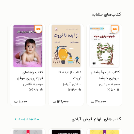
کتاب‌های مشابه
کتاب در دوگوشه و
کتاب از ایده تا
کتاب راهنمای
کتا
مرواری خوشه
ثروت
فرزندپروری موفق
ادب
صفیه مهدوی
(مجموعه اول)
سندی آبرامز
مرضیه قانعی
عبا
)
۳
(
۳٫۷
)
۲
(
۴٫۰
)
۲
(
۵٫۰
۳۰,۰۰۰
ت
۱۳۹,۰۰۰
ت
۱۱,۰۰۰
ت
کتاب‌های الهام فیض آبادی
مشاهده همه