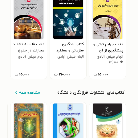
کتاب جرایم ثبتی و
کتاب یادگیری
کتاب فلسفه تشدید
پیشگیری از آن
سازمانی و عملکرد
مجازات در حقوق
الهام فیض آبادی
الهام فیض آبادی
فردی با تکیه بر کار
جزای عمومی
الهام فیض آبادی
)
۴
(
۵٫۰
تیمی کارکنان
۱۵,۰۰۰
ت
۲۱۰,۰۰۰
ت
۱۵,۰۰۰
ت
کتاب‌های انتشارات فرزانگان دانشگاه
مشاهده همه