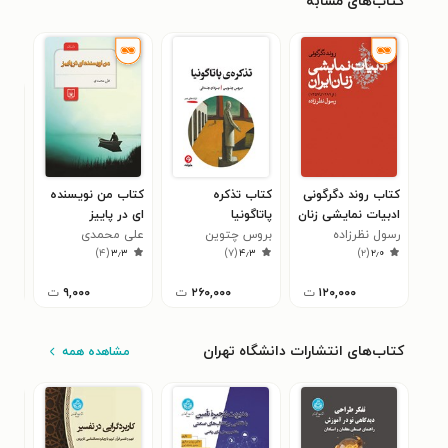
کتاب‌های مشابه
کتاب روند دگرگونی
کتاب تذکره‌
کتاب من نویسنده
کتا
ادبیات نمایشی زنان
پاتاگونیا
ای در پاییز
فلس
رسول نظرزاده
ایران (از ۱۲۸۹ تا
بروس چتوین
علی محمدی
وحی
زند
)
۴
(
۳٫۳
)
۷
(
۴٫۳
)
۲
(
۲٫۰
۱۳۵۷)
۱۲۰,۰۰۰
ت
۲۶۰,۰۰۰
ت
۹,۰۰۰
ت
کتاب‌های انتشارات دانشگاه تهران
مشاهده همه