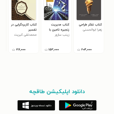
کتاب تفکر طراحی
کتاب مدیریت
کتاب کاربردگرایی در
کتا
زهرا ابوالحسنی
زنجیره تامین با
تفسیر
جنگ
زینب سازور
نگاهی بر انقلاب
محمدتقی کبریت
فدر
اوج
های صنعتی
چی
۲۰۴,۰۰۰
ت
۱۵۳,۰۰۰
ت
۲۱۶,۰۰۰
ت
دانلود اپلیکیشن طاقچه