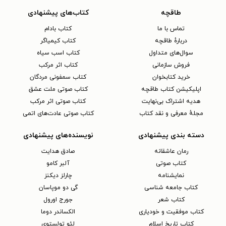
طاقچه
کتاب‌های پیشنهادی
تماس با ما
کتاب بادام
دربارهٔ طاقچه
کتاب کیمیاگر
سوال‌های متداول
کتاب اسب سیاه
فروش سازمانی
کتاب اثر مرکب
خرید کتابخوان
کتاب سمفونی مردگان
اپلیکیشن کتاب طاقچه
کتاب صوتی ملت عشق
هدیه اشتراک بی‌نهایت
کتاب صوتی اثر مرکب
مجلهٔ معرفی و نقد کتاب
کتاب صوتی عادت‌های اتمی
دسته بندی پیشنهادی
نویسنده‌های پیشنهادی
رمان عاشقانه
صادق هدایت
کتاب‌ صوتی
آلبر کامو
نمایشنامه
چارلز دیکنز
کتاب جامعه شناسی
گی دو موپاسان
کتاب شعر
جورج اورول
کتاب موفقیت و خودیاری
الکساندر دوما
کتاب تاریخ اسلام
لئو تولستوی