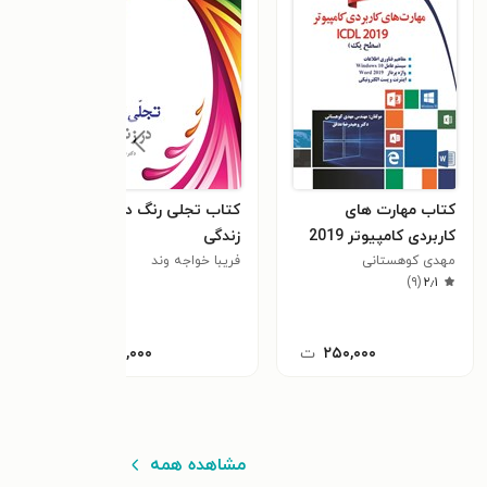
کتاب مهارت های
کتاب تجلی رنگ در
کتا
کاربردی کامپیوتر 2019
زندگی
جان 
٫۸
ICDL (سطح یک)
مهدی کوهستانی
فریبا خواجه وند
)
۹
(
۲٫۱
۲۵۰,۰۰۰
ت
۳۰,۰۰۰
ت
مشاهده همه