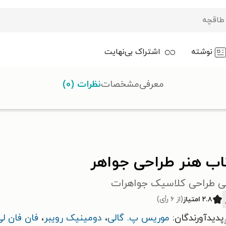
نوشته
اشتراک بی‌نهایت
معرفی
مشخصات
نظرات (۰)
 جواهر
اب هنر طراحی جواهر
نی طراحی کلاسیک جواهرات
۲.۸ امتیاز
(از ۶ رأی)
پدیدآورندگان:
موریس پ. گالی
،
دومینیک رویبر
،
فان فان لی