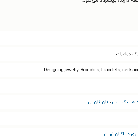
قه دارند، پیشنهاد می‌شود.
یک جواهرات
Designing jewelry; Brooches, bracelets, neckla
ومینیک رویبر
،
فان فان لی
ی دیباگران تهران