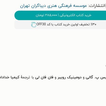
انتشارات:
موسسه فرهنگی هنری دیباگران تهران
خرید کتاب الکترونیکی
|
۲۸۵,۰۰۰
تومان
٪۳۰ تخفیف اولین خرید کتاب با کد
OFF30
س پ. گالی
و
دومینیک رویبر
و
فان فان لی
با ترجمهٔ
کیمیا خدادا