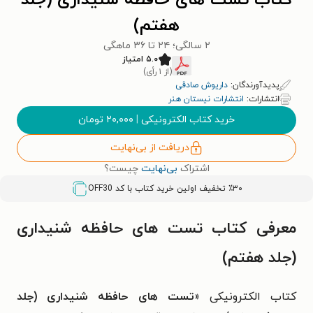
کتاب تست های حافظه شنیداری (جلد
هفتم)
۲ سالگی؛ ۲۴ تا ۳۶ ماهگی
۵.۰ امتیاز
(از ۱ رأی)
پدیدآورندگان:
داریوش صادقی
انتشارات:
انتشارات نیستان هنر
خرید کتاب الکترونیکی
|
۲۰,۰۰۰
تومان
دریافت از بی‌نهایت
اشتراک
بی‌نهایت
چیست؟
٪۳۰ تخفیف اولین خرید کتاب با کد
OFF30
معرفی کتاب تست های حافظه شنیداری
(جلد هفتم)
کتاب الکترونیکی «
تست های حافظه شنیداری (جلد