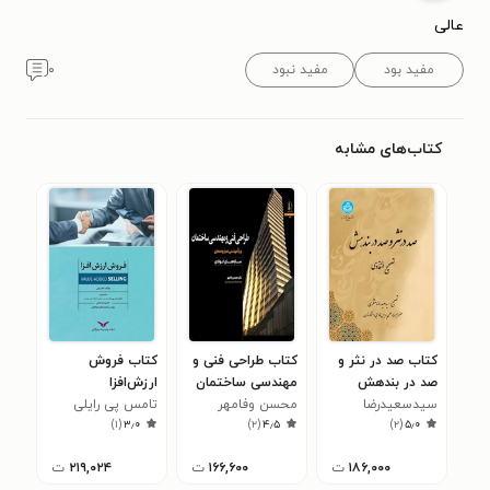
عالی
مفید بود
مفید نبود
۰
کتاب‌های مشابه
کتاب صد در نثر و
کتاب طراحی فنی و
کتاب فروش
صد در بندهش
مهندسی ساختمان
ارزش‌افزا
سیدسعیدرضا
تصحیح انتقادی
محسن وفامهر
تامس پی رایلی
)
۱
(
۳٫۰
)
۲
(
۴٫۵
)
۲
(
۵٫۰
منتظری
۱۸۶,۰۰۰
ت
۱۶۶,۶۰۰
ت
۲۱۹,۰۲۴
ت