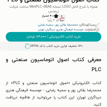
کتاب اصول اتوماسیون صنعتی و PLC
همراه با شرح کامل LOGO نسخه 0BA8؛ MiniPLC ساخت شرکت
زیمنس
۴.۰ امتیاز
(از ۳ رأی)
پدیدآورندگان:
محمدرضا بقائی پور
،
سمیه رضایی
انتشارات:
موسسه فرهنگی هنری دیباگران تهران
خرید کتاب الکترونیکی
|
۸۴,۰۰۰
تومان
٪۳۰ تخفیف اولین خرید کتاب با کد
OFF30
معرفی کتاب اصول اتوماسیون صنعتی و
PLC
کتاب الکترونیکی «اصول اتوماسیون صنعتی و PLC» از
محمدرضا بقائی پور و سمیه رضایی - موسسه فرهنگی هنری
دیباگران تهران. این کتاب را می‌توانید از طاقچه دریافت
کنید.