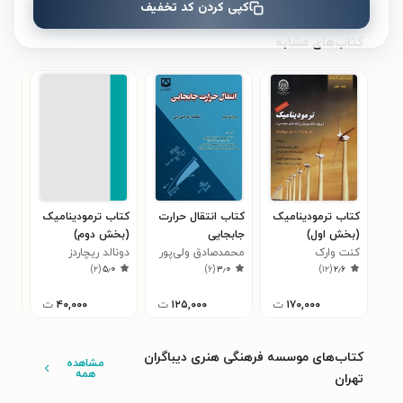
کپی کردن کد تخفیف
کتاب‌های مشابه
کتاب ترمودینامیک
کتاب انتقال حرارت
کتاب ترمودینامیک
کتا
(بخش اول)
جابجایی
(بخش دوم)
دیف
کنت وارک
محمدصادق ولی‌پور
دونالد ریچاردز
تمر
است
۲
)
۲
(
۵٫۰
)
۶
(
۳٫۰
)
۱۲
(
۲٫۶
۱۷۰,۰۰۰
ت
۱۲۵,۰۰۰
ت
۴۰,۰۰۰
ت
کتاب‌های موسسه فرهنگی هنری دیباگران
مشاهده
همه
تهران