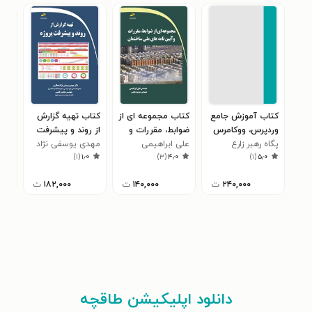
کتاب آموزش جامع
کتاب مجموعه ای از
کتاب تهیه گزارش
کتا
وردپرس، ووکامرس
ضوابط، مقررات و
از روند و پیشرفت
لول
پگاه رهبر زارع
علی ابراهیمی
آیین نامه های ملی
پروژه
مهدی یوسفی نژاد
مهد
۰
)
۱
(
۱٫۰
)
۳
(
۴٫۰
)
۱
(
۵٫۰
ساختمان
عطاری
۲۴۰,۰۰۰
ت
۱۴۰,۰۰۰
ت
۱۸۲,۰۰۰
ت
دانلود اپلیکیشن طاقچه