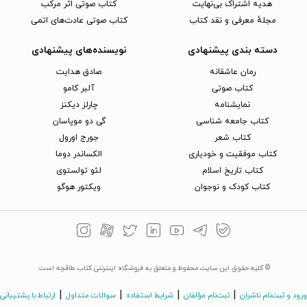
هدیه اشتراک بی‌نهایت
کتاب صوتی اثر مرکب
مجلهٔ معرفی و نقد کتاب
کتاب صوتی عادت‌های اتمی
دسته بندی پیشنهادی
نویسنده‌های پیشنهادی
رمان عاشقانه
صادق هدایت
کتاب‌ صوتی
آلبر کامو
نمایشنامه
چارلز دیکنز
کتاب جامعه شناسی
گی دو موپاسان
کتاب شعر
جورج اورول
کتاب موفقیت و خودیاری
الکساندر دوما
کتاب تاریخ اسلام
لئو تولستوی
کتاب کودک و نوجوان
ویکتور هوگو
© کلیه حقوق این سایت محفوظ و متعلق به فروشگاه اینترنتی کتاب طاقچه است.
|
|
|
|
ورود و ثبت‌نام ناشران
ثبت‌نام مؤلفان
شرایط استفاده
سوالات متداول
ارتباط با پشتیبانی