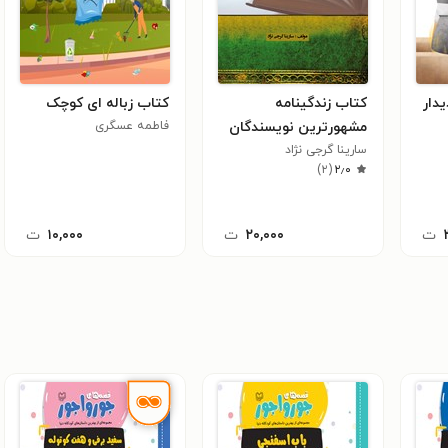
دار
کتاب زندگینامه
کتاب زباله ای کوچک
مشهورترین نویسندگان
فاطمه عسگری
روسیه
سارینا گرجی نژاد
)
۲
(
۲٫۰
ت
۲۰,۰۰۰
ت
۱۰,۰۰۰
ت