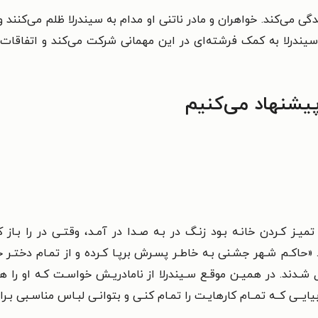
ی می‌کند. خواهران و مادر ناتنی او مدام به سیندرلا ظلم می‌کنند و ا
درلا به کمک فرشته‌ای در این مهمانی شرکت می‌کند و اتفاقات دی
پیشنهاد می‌کنیم
میـز کـردن خانـه بـود زنـگ در بـه صـدا در
آمـد، وقتـی در را بـاز 
د. «حاکـم شـهر جشـنی بـه خاطـر پسـرش برپـا کـرده و از تمـام دختـر
خ
شـدند. در همیـن موقـع سـیندرلا از نامادریـش خواسـت کـه او را هـم
یایــی کــه تمــام
کارهایـت را تمـام کنـی و بتوانـی لبـاس مناسـبی بـرا