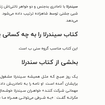
سیندرلا
با نامادری بدجنس و دو خواهر ناتنی‌اش زندگ
شبی جشنی توسط شاهزاده ترتیب داده می‌شود. سین
می‌دهد.
کتاب سیندرلا را به چه کسانی 
این کتاب مناسب گروه سنی ب است.
بخشی از کتاب سندرلا
یـک روز صبـح کـه مثـل همیشـه سـیندرلا مشـغول ت
برایشـان آمـده اسـت.
او نامـه را بـه نامادریـش دا
مهمانـی شـرکت کننـد.» خواهـران سـیندرلا
خوشـحال 
مکرانــه گفــت : «بــه شــرطی می‌توانــی همــراه مــا ب