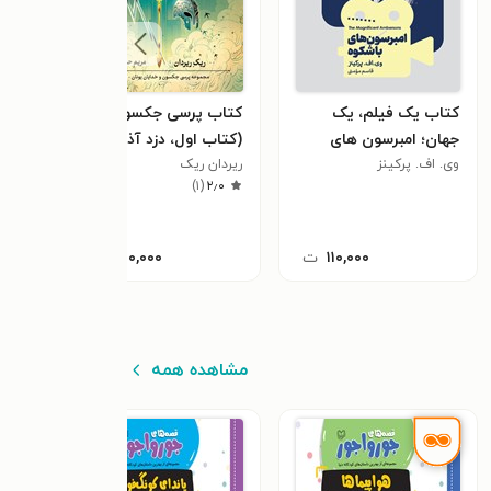
کتاب یک فیلم، یک
کتاب پرسی جکسون
کتا
جهان؛ امبرسون های
(کتاب اول، دزد آذرخش)
ویکت
٫۰
باشکوه
وی. اف. پرکینز
ریردان ریک
)
۱
(
۲٫۰
۱۱۰,۰۰۰
ت
۲۵۰,۰۰۰
ت
مشاهده همه