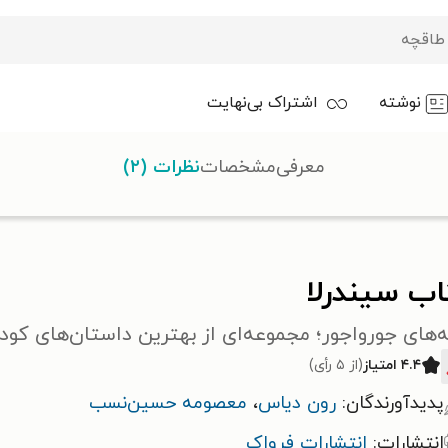
نوشته
اشتراک بی‌نهایت
معرفی
مشخصات
نظرات (۲)
اب سیندرلا
های جورواجور؛ مجموعه‌ای از بهترین داستان‌های کودک
۴.۴ امتیاز
(از ۵ رأی)
پدیدآورندگان:
رون دیاس
،
معصومه‌ حسین‌نسب
انتشارات:
انتشارات فرواک