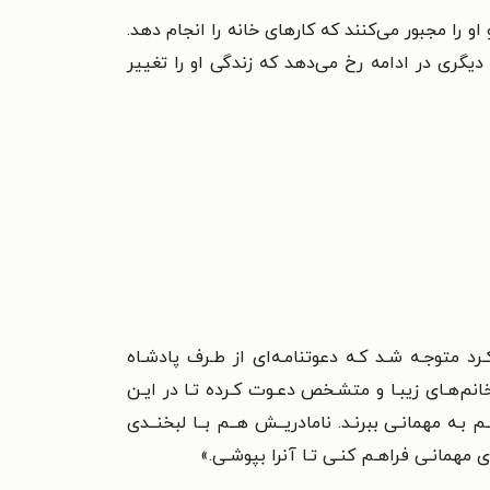
و را مجبور می‌کنند که کارهای خانه را انجام دهد.
گری در ادامه رخ می‌دهد که زندگی او را تغییر
کـرد متوجـه شـد کـه دعوتنامـه‌ای از طـرف پادشـاه
انم‌هـای زیبـا و متشـخص دعـوت کـرده تـا در ایـن
 بـه مهمانـی ببرنـد.
نامادریــش هــم بــا لبخنــدی
ی مهمانـی فراهـم کنـی تـا آنرا بپوشـی.»