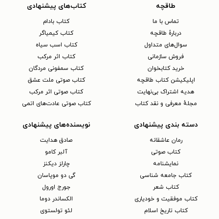
طاقچه
کتاب‌های پیشنهادی
تماس با ما
کتاب بادام
دربارهٔ طاقچه
کتاب کیمیاگر
سوال‌های متداول
کتاب اسب سیاه
فروش سازمانی
کتاب اثر مرکب
خرید کتابخوان
کتاب سمفونی مردگان
اپلیکیشن کتاب طاقچه
کتاب صوتی ملت عشق
هدیه اشتراک بی‌نهایت
کتاب صوتی اثر مرکب
مجلهٔ معرفی و نقد کتاب
کتاب صوتی عادت‌های اتمی
دسته بندی پیشنهادی
نویسنده‌های پیشنهادی
رمان عاشقانه
صادق هدایت
کتاب‌ صوتی
آلبر کامو
نمایشنامه
چارلز دیکنز
کتاب جامعه شناسی
گی دو موپاسان
کتاب شعر
جورج اورول
کتاب موفقیت و خودیاری
الکساندر دوما
کتاب تاریخ اسلام
لئو تولستوی