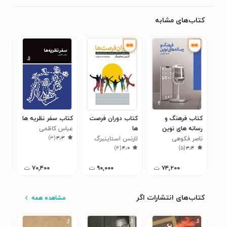
کتاب‌های مشابه
کتاب فرهنگ و
کتاب دوران فرصت
کتاب سفر نظریه ها
کتا
رسانه های نوین
ها
عباس کاظمی
می 
)
۳
(
۳٫۳
ناصر فکوهی
لارنس استاینبرگ
تام
۵
)
۴
(
۴٫۰
)
۵
(
۳٫۴
۷۴,۲۰۰
ت
۹۰,۰۰۰
ت
۷۰,۴۰۰
ت
کتاب‌های انتشارات اگر
مشاهده همه