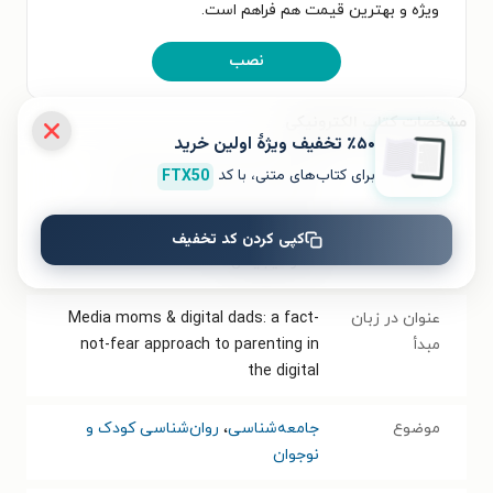
ویژه و بهترین قیمت هم فراهم است.
نصب
مشخصات کتاب الکترونیکی
٪۵۰ تخفیف ویژۀ اولین خرید
برای کتاب‌های متنی، با کد
FTX50
نام کتاب
مادران رسانه ای، پدران دیجیتال
عنوان دیگر
رویکردی نوین و علمی به فرزندپروری در
کپی کردن کد تخفیف
عصر دیجیتال
عنوان در زبان
Media moms & digital dads: a fact-
مبدأ
not-fear approach to parenting in
the digital
موضوع
جامعه‌شناسی
،
روان‌شناسی کودک و
نوجوان