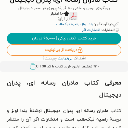
کتاب مادران رسانه ای، پدران دیجیتال
رویکردی نوین و علمی به فرزندپروری در عصر دیجیتال
۱.۰ امتیاز
(از ۱ رأی)
پدیدآورندگان:
یلدا اولز
،
راضیه نیک‌طلب
انتشارات:
انتشارات اگر
خرید کتاب الکترونیکی
|
۶۵,۰۰۰
تومان
دریافت از بی‌نهایت
اشتراک
بی‌نهایت
چیست؟
٪۳۰ تخفیف اولین خرید کتاب با کد
OFF30
معرفی کتاب مادران رسانه ای، پدران
دیجیتال
کتاب
مادران رسانه ای، پدران دیجیتال
نوشتهٔ
یلدا اولز
و
ترجمهٔ
راضیه نیک‌طلب
است و انتشارات
اگر
آن را منتشر
کرده است. این کتاب به والدین و مربیان می‌آموزد که در