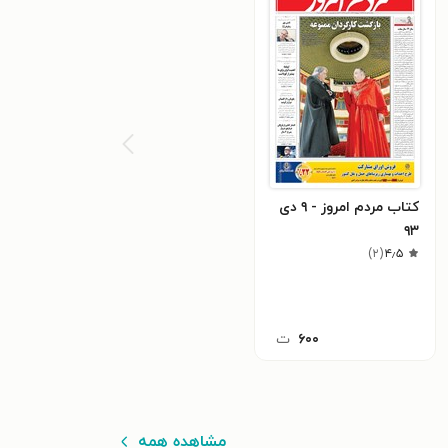
کتاب مردم امروز - ۹ دی
۹۳
)
۲
(
۴٫۵
۶۰۰
ت
مشاهده همه