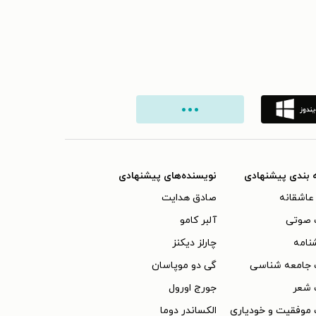
 بندی پیشنهادی
نویسنده‌های پیشنهادی
عاشقانه
صادق هدایت
 صوتی
آلبر کامو
نامه
چارلز دیکنز
 جامعه شناسی
گی دو موپاسان
 شعر
جورج اورول
موفقیت و خودیاری
الکساندر دوما