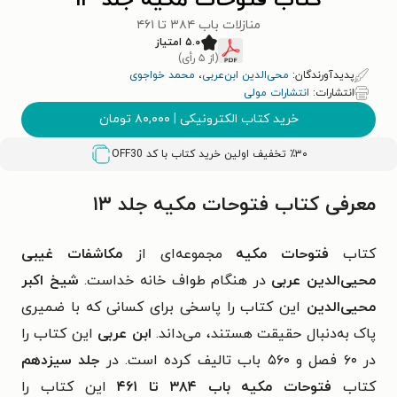
کتاب فتوحات مکیه جلد ۱۳
منازلات باب ۳۸۴ تا ۴۶۱
۵.۰ امتیاز
(از ۵ رأی)
پدیدآورندگان:
محی‌الدین ابن‌عربی
،
محمد خواجوی
انتشارات:
انتشارات مولی
خرید کتاب الکترونیکی
|
۸۰,۰۰۰
تومان
٪۳۰ تخفیف اولین خرید کتاب با کد
OFF30
معرفی کتاب فتوحات مکیه جلد ۱۳
کتاب
فتوحات مکیه
مجموعه‌ای از
مکاشفات غیبی
محیی‌الدین عربی
در هنگام طواف خانه خداست.
شیخ اکبر
محیی‌الدین
این کتاب را پاسخی برای کسانی ‌که با ضمیری
پاک به‌دنبال حقیقت هستند، می‌داند.
ابن عربی
این کتاب را
در ۶۰ فصل و ۵۶۰ باب تالیف کرده است. در
جلد سیزدهم
کتاب
فتوحات مکیه باب ۳۸۴ تا ۴۶۱
این کتاب را