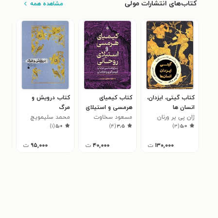
کتاب‌های انتشارات مولی
مشاهده همه
کتاب گیتی، ایزدان،
کتاب کیمیای
کتاب درویش و
کتا
انسان ها
هرمسی و استیلای
مرگ
رسا
ژان پی یر ورنان
روحانی
مسعود سخاوت
محمد سلیمویچ
الصف
گرو
۲
)
۱
(
۵٫۰
)
۴
(
۳٫۵
)
۳
(
۵٫۰
دوست
۱۳۰,۰۰۰
ت
۴۰,۰۰۰
ت
۹۵,۰۰۰
ت