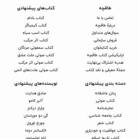
طاقچه
کتاب‌های پیشنهادی
تماس با ما
کتاب بادام
دربارهٔ طاقچه
کتاب کیمیاگر
سوال‌های متداول
کتاب اسب سیاه
فروش سازمانی
کتاب اثر مرکب
خرید کتابخوان
کتاب سمفونی مردگان
اپلیکیشن کتاب طاقچه
کتاب صوتی ملت عشق
هدیه اشتراک بی‌نهایت
کتاب صوتی اثر مرکب
مجلهٔ معرفی و نقد کتاب
کتاب صوتی عادت‌های اتمی
دسته بندی پیشنهادی
نویسنده‌های پیشنهادی
رمان عاشقانه
صادق هدایت
کتاب‌ صوتی
آلبر کامو
نمایشنامه
چارلز دیکنز
کتاب جامعه شناسی
گی دو موپاسان
کتاب شعر
جورج اورول
کتاب موفقیت و خودیاری
الکساندر دوما
کتاب تاریخ اسلام
لئو تولستوی