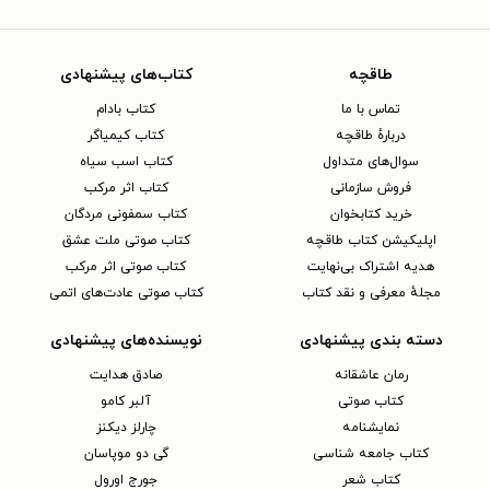
طاقچه
کتاب‌های پیشنهادی
تماس با ما
کتاب بادام
دربارهٔ طاقچه
کتاب کیمیاگر
سوال‌های متداول
کتاب اسب سیاه
فروش سازمانی
کتاب اثر مرکب
خرید کتابخوان
کتاب سمفونی مردگان
اپلیکیشن کتاب طاقچه
کتاب صوتی ملت عشق
هدیه اشتراک بی‌نهایت
کتاب صوتی اثر مرکب
مجلهٔ معرفی و نقد کتاب
کتاب صوتی عادت‌های اتمی
دسته بندی پیشنهادی
نویسنده‌های پیشنهادی
رمان عاشقانه
صادق هدایت
کتاب‌ صوتی
آلبر کامو
نمایشنامه
چارلز دیکنز
کتاب جامعه شناسی
گی دو موپاسان
کتاب شعر
جورج اورول