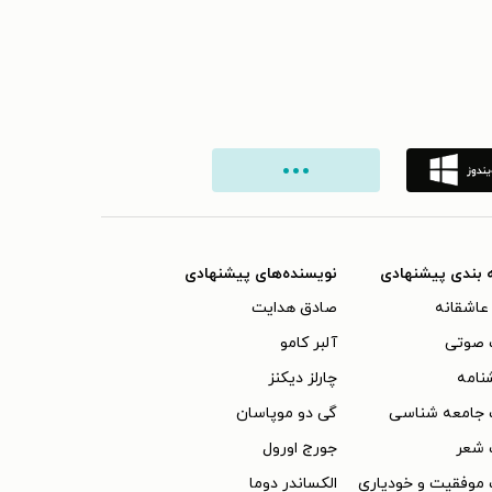
 بندی پیشنهادی
نویسنده‌های پیشنهادی
عاشقانه
صادق هدایت
 صوتی
آلبر کامو
نامه
چارلز دیکنز
 جامعه شناسی
گی دو موپاسان
 شعر
جورج اورول
موفقیت و خودیاری
الکساندر دوما