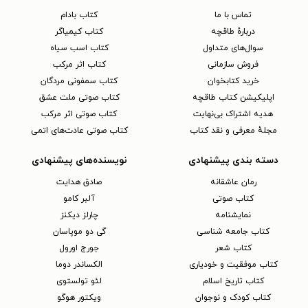
تماس با ما
کتاب بادام
دربارهٔ طاقچه
کتاب کیمیاگر
سوال‌های متداول
کتاب اسب سیاه
فروش سازمانی
کتاب اثر مرکب
خرید کتابخوان
کتاب سمفونی مردگان
اپلیکیشن کتاب طاقچه
کتاب صوتی ملت عشق
هدیه اشتراک بی‌نهایت
کتاب صوتی اثر مرکب
مجلهٔ معرفی و نقد کتاب
کتاب صوتی عادت‌های اتمی
دسته بندی پیشنهادی
نویسنده‌های پیشنهادی
رمان عاشقانه
صادق هدایت
کتاب‌ صوتی
آلبر کامو
نمایشنامه
چارلز دیکنز
کتاب جامعه شناسی
گی دو موپاسان
کتاب شعر
جورج اورول
کتاب موفقیت و خودیاری
الکساندر دوما
کتاب تاریخ اسلام
لئو تولستوی
کتاب کودک و نوجوان
ویکتور هوگو