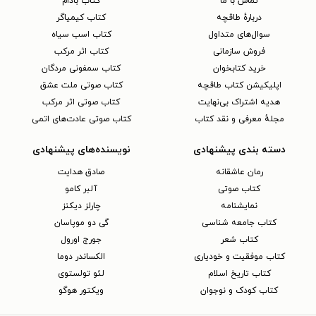
تماس با ما
کتاب بادام
دربارهٔ طاقچه
کتاب کیمیاگر
سوال‌های متداول
کتاب اسب سیاه
فروش سازمانی
کتاب اثر مرکب
خرید کتابخوان
کتاب سمفونی مردگان
اپلیکیشن کتاب طاقچه
کتاب صوتی ملت عشق
هدیه اشتراک بی‌نهایت
کتاب صوتی اثر مرکب
مجلهٔ معرفی و نقد کتاب
کتاب صوتی عادت‌های اتمی
دسته بندی پیشنهادی
نویسنده‌های پیشنهادی
رمان عاشقانه
صادق هدایت
کتاب‌ صوتی
آلبر کامو
نمایشنامه
چارلز دیکنز
کتاب جامعه شناسی
گی دو موپاسان
کتاب شعر
جورج اورول
کتاب موفقیت و خودیاری
الکساندر دوما
کتاب تاریخ اسلام
لئو تولستوی
کتاب کودک و نوجوان
ویکتور هوگو