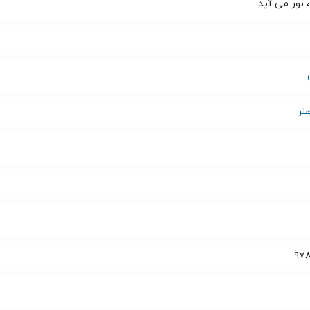
نور می آید
نر
۹۷