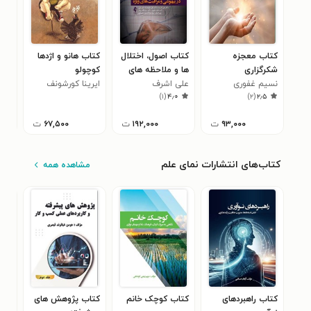
کتاب معجزه
کتاب اصول، اختلال
کتاب هانو و اژدها
کتا
شکرگزاری
ها و ملاحظه های
کوچولو
خیا
نسیم غفوری
علی اشرف
الکتروکاردیوگرام
ایرینا کورشونف
حمی
)
۱
(
۴٫۰
)
۲
(
۲٫۵
(ECG) در بیهوشی
و مراقبت های ویژه
۹۳,۰۰۰
ت
۱۹۲,۰۰۰
ت
۶۷,۵۰۰
ت
کتاب‌های انتشارات نمای علم
مشاهده همه
کتاب راهبردهای
کتاب کوچک خانم
کتاب پژوهش های
کتا