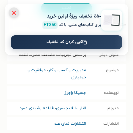
نصب
٪۵۰ تخفیف ویژۀ اولین خرید
برای کتاب‌های متنی، با کد
FTX50
مشخصات کتاب الکترونیکی
نام کتاب
چشم انداز بازاریابی دیجیتال
کپی کردن کد تخفیف
عنوان دیگر
براساس تجربیات مضاعف مصرف‌کننده
موضوع
مدیریت و کسب و کار
،
موفقیت و
خودیاری
نویسنده
جسیکا راجرز
مترجم
الناز علاف جعفری
،
فاطمه رشیدی مفرد
انتشارات
انتشارات نمای علم