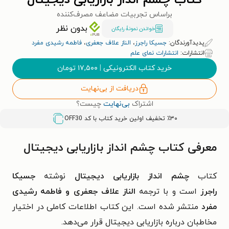
کتاب چشم انداز بازاریابی دیجیتال
براساس تجربیات مضاعف مصرف‌کننده
بدون نظر
خواندن نمونۀ رایگان
پدیدآورندگان:
جسیکا راجرز
،
الناز علاف جعفری
،
فاطمه رشیدی مفرد
انتشارات:
انتشارات نمای علم
خرید کتاب الکترونیکی
|
۱۷,۵۰۰
تومان
دریافت از بی‌نهایت
اشتراک
بی‌نهایت
چیست؟
٪۳۰ تخفیف اولین خرید کتاب با کد
OFF30
معرفی کتاب چشم انداز بازاریابی دیجیتال
کتاب
چشم انداز بازاریابی دیجیتال
نوشته
جسیکا
راجرز
است و با ترجمه
الناز علاف جعفری و فاطمه رشیدی
مفرد
منتشر شده است. این کتاب اطلاعات کاملی در اختیار
مخاطبان درباره بازاریابی دیجیتال قرار می‌دهد.