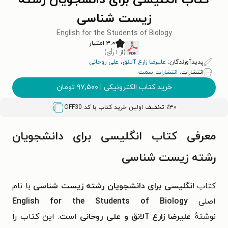
کتاب انگلیسی برای دانشجویان رشته
زیست شناسی
English for the Students of Biology
۳.۰ امتیاز
(از ۱ رأی)
پدیدآورندگان:
علیرضا زارع آلانق
،
علی روحانی
انتشارات:
انتشارات سمت
خرید کتاب الکترونیکی
|
۹۷,۵۰۰
تومان
٪۳۰ تخفیف اولین خرید کتاب با کد
OFF30
معرفی کتاب انگلیسی برای دانشجویان
رشته زیست شناسی
کتاب
انگلیسی برای دانشجویان رشته زیست شناسی
با نام
اصلی
English for the Students of Biology
نوشتهٔ
علیرضا زارع آلانق و علی روحانی
است. این کتاب را