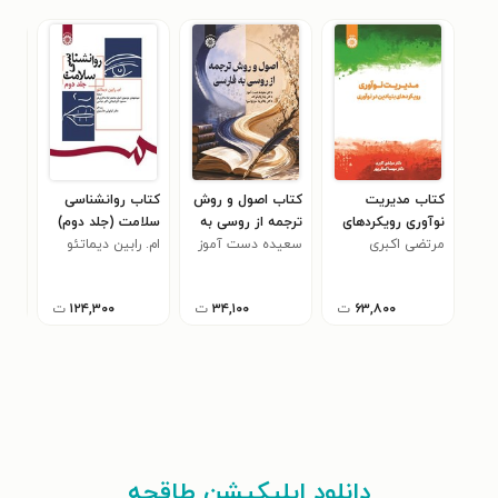
کتاب مدیریت
کتاب اصول و روش
کتاب روانشناسی
کتا
نوآوری رویکردهای
ترجمه از روسی به
سلامت (جلد دوم)
تار
مرتضی اکبری
بنیادین در نوآوری
فارسی
سعیده دست آموز
ام. رابین دیماتئو
تطب
رضا
نصر
۶۳,۸۰۰
ت
۳۴,۱۰۰
ت
۱۲۴,۳۰۰
ت
دانلود اپلیکیشن طاقچه