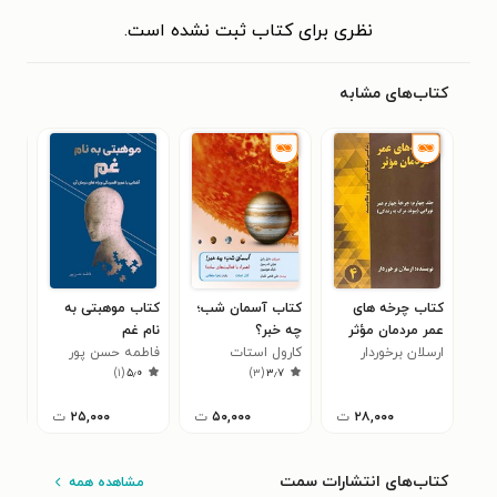
نظری برای کتاب ثبت نشده است.
کتاب‌های مشابه
کتاب چرخه های
کتاب آسمان شب؛
کتاب موهبتی به
کتا
عمر مردمان مؤثر
چه خبر؟
نام غم
جواد
۰
(جلد چهارم)
ارسلان برخوردار
کارول استات
فاطمه حسن پور
)
۱
(
۵٫۰
)
۳
(
۳٫۷
۲۸,۰۰۰
ت
۵۰,۰۰۰
ت
۲۵,۰۰۰
ت
کتاب‌های انتشارات سمت
مشاهده همه