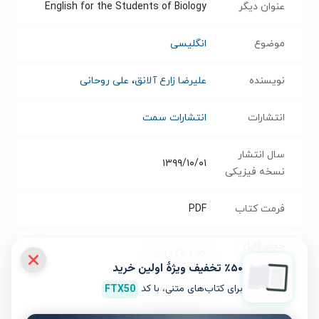
عنوان دیگر
English for the Students of Biology
موضوع
انگلیسی
نویسنده
علیرضا زارع آلانق
،
علی روحانی
انتشارات
انتشارات سمت
سال انتشار
۱۳۹۹/۱۰/۰۱
نسخه فیزیکی
فرمت کتاب
PDF
حجم فایل
۸.۶۶
مگابایت
کتاب
٪۵۰ تخفیف ویژۀ اولین خرید
برای کتاب‌های متنی، با کد
FTX50
شابک
۹۷۸۶۰۰۰۲۲۱۳۱۷