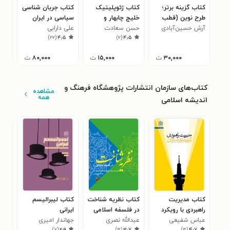
کتاب گزینه برتر؛
کتاب ژئوپلیتیک
کتاب جریان شناسی
کتا
طرح نوین (قطب
خلیج چابهار و
سیاسی در ایران
عبد
۰
کرمان)
آرش حسین‌آبادی
حسن سعادت
تحولات اقیانوس
علی دارابی
عسگ
)
۲۲
(
۴٫۵
)
۲
(
۴٫۵
هند
۳۰,۰۰۰
ت
۱۵,۰۰۰
ت
۸۰,۰۰۰
ت
کتاب‌های سازمان انتشارات پژوهشگاه فرهنگ و
مشاهده
همه
اندیشه اسلامی
کتاب مدیریت
کتاب نظریه شناخت
کتاب لیبرالیسم
کتا
راهبردی با رویکرد
در فلسفه اسلامی
ایرانی
تفک
اسلامی
عباس شفیعی
عبدالله نصری
جهاندار امیری
خمی
نجف
۰
)
۷
(
۲٫۹
)
۳
(
۳٫۷
)
۳
(
۴٫۷