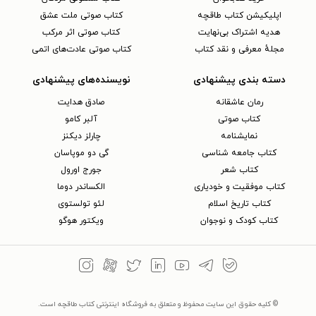
اپلیکیشن کتاب طاقچه
کتاب صوتی ملت عشق
هدیه اشتراک بی‌نهایت
کتاب صوتی اثر مرکب
مجلهٔ معرفی و نقد کتاب
کتاب صوتی عادت‌های اتمی
دسته بندی پیشنهادی
نویسنده‌های پیشنهادی
رمان عاشقانه
صادق هدایت
کتاب‌ صوتی
آلبر کامو
نمایشنامه
چارلز دیکنز
کتاب جامعه شناسی
گی دو موپاسان
کتاب شعر
جورج اورول
کتاب موفقیت و خودیاری
الکساندر دوما
کتاب تاریخ اسلام
لئو تولستوی
کتاب کودک و نوجوان
ویکتور هوگو
© کلیه حقوق این سایت محفوظ و متعلق به فروشگاه اینترنتی کتاب طاقچه است.