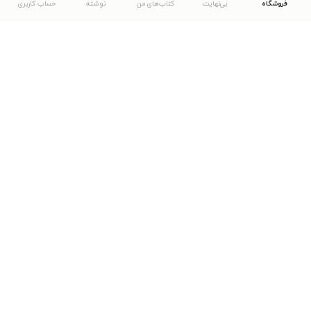
فروشگاه
بی‌نهایت
کتاب‌های من
نوشته
حساب کاربری
دانلود اپلیکیشن طاقچه
... موارد دیگر
مشاهدهٔ دیگر نسخه‌های طاقچه