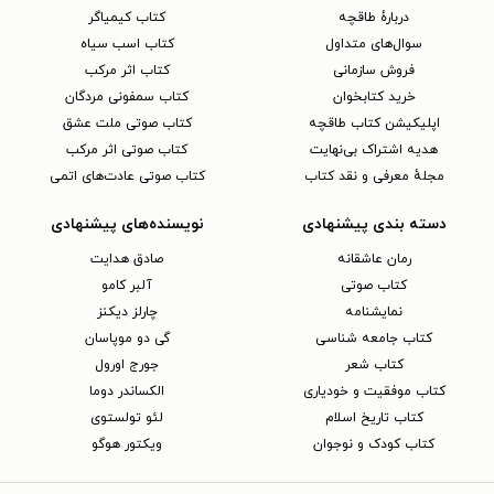
دربارهٔ طاقچه
کتاب کیمیاگر
سوال‌های متداول
کتاب اسب سیاه
فروش سازمانی
کتاب اثر مرکب
خرید کتابخوان
کتاب سمفونی مردگان
اپلیکیشن کتاب طاقچه
کتاب صوتی ملت عشق
هدیه اشتراک بی‌نهایت
کتاب صوتی اثر مرکب
مجلهٔ معرفی و نقد کتاب
کتاب صوتی عادت‌های اتمی
دسته بندی پیشنهادی
نویسنده‌های پیشنهادی
رمان عاشقانه
صادق هدایت
کتاب‌ صوتی
آلبر کامو
نمایشنامه
چارلز دیکنز
کتاب جامعه شناسی
گی دو موپاسان
کتاب شعر
جورج اورول
کتاب موفقیت و خودیاری
الکساندر دوما
کتاب تاریخ اسلام
لئو تولستوی
کتاب کودک و نوجوان
ویکتور هوگو