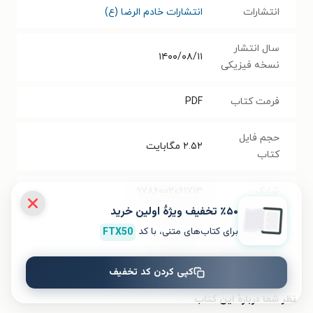
انتشارات
انتشارات خادم الرضا (ع)
سال انتشار
۱۴۰۰/۰۸/۱۱
نسخه فیزیکی
فرمت کتاب
PDF
حجم فایل
۲.۵۲
مگابایت
کتاب
شابک
۹۷۸۶۰۰۲۰۶۱۷۱۳
٪۵۰ تخفیف ویژۀ اولین خرید
تعداد صفحه‌ها
۱۲۰
صفحه
برای کتاب‌های متنی، با کد
FTX50
قیمت کتاب
۱۰۰۰۰
تومان
کپی کردن کد تخفیف
نظر شما دربارهٔ این کتاب