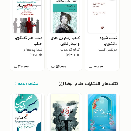
کتاب شیوه
کتاب رسم زن داری
کتاب هنر گفتگوی
کتا
دانشوری
و بیمار قلابی
جذاب
در 
مرتضی کتبی
کارلو گولدونی
لیدا پورغفاری
کات
۴
)
۳
(
۱٫۰
)
۳
(
۳٫۰
۶۰,۰۰۰
ت
۵۲,۰۰۰
ت
۳۰,۰۰۰
ت
کتاب‌های انتشارات خادم الرضا (ع)
مشاهده همه