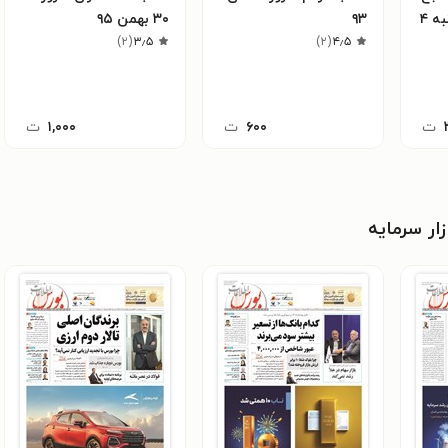
ـ شماره ۳۳۹۴ ـ یکشنبه ۴
۹۳
۳۰ بهمن ۹۵
)
۲
(
۳٫۵
)
۲
(
۴٫۵
ت
۶۰۰
ت
۱,۰۰۰
ت
ار سرمایه