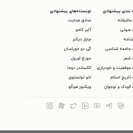
 بندی پیشنهادی
نویسنده‌های پیشنهادی
عاشقانه
صادق هدایت
 صوتی
آلبر کامو
نامه
چارلز دیکنز
 جامعه شناسی
گی دو موپاسان
 شعر
جورج اورول
موفقیت و خودیاری
الکساندر دوما
تاریخ اسلام
لئو تولستوی
کودک و نوجوان
ویکتور هوگو