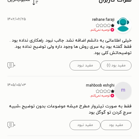
نظرات کاربران
۱۴۰۲/۰۶/۲۵
reihane faraji
توصیه نمی‌کنم.
خیلی اطلاعاتی به دانشم اضافه نشد. جالب نبود. راهکاری نداده بود .
فقط گفته بود یه سری روش ها وجود داره ولی توضیح نداده بود.
توضیحاتش کلی بود.
مفید بود (۱)
مفید نبود
۰
۱۴۰۵/۰۵/۰۳
mahboob eshghi
m
توصیه نمی‌کنم.
فقط به صورت تیتروار مطرح میشه موضوعات بدون توضیح ،شبیه
سرچ کردن تو گوگل بود
مفید بود
مفید نبود
۰