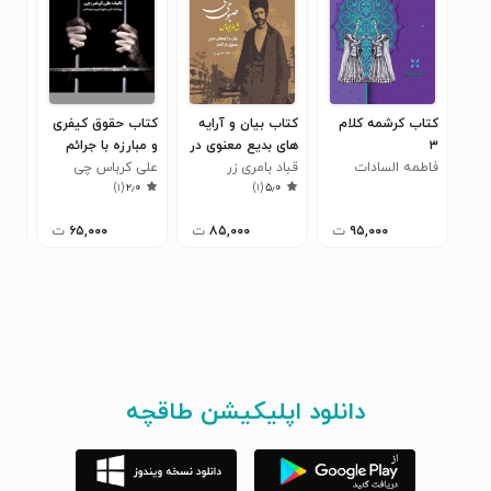
کتاب کرشمه کلام
کتاب بیان و آرایه
کتاب حقوق کیفری
کتا
۳
های بدیع معنوی در
و مبارزه با جرائم
قباد
۷
فاطمه السادات
قباد بامری زر
اشعار شاطر عباس
مواد مخدر
علی کرباس چی
)
۱
(
۲٫۰
)
۱
(
۵٫۰
شاهوران
صبوحی قمی
۹۵,۰۰۰
ت
۸۵,۰۰۰
ت
۶۵,۰۰۰
ت
دانلود اپلیکیشن طاقچه