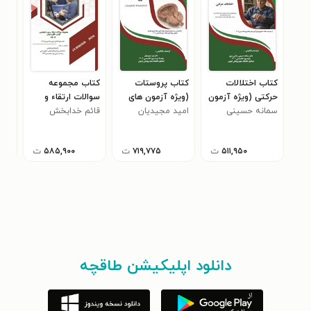
کتاب اختلالات
کتاب پروستات
کتاب مجموعه
کتا
حرکتی (ویژه آزمون
(ویژه آزمون های
سوالات ارتقاء و
سوا
های 1405)
سمانه حسینی
1405)
امید مجیدیان
قائم خدابخش
بورد تخصصی گوش،
یاس
تخص
سلکی سری
حلق و بینی 1404
404
۵۱۱,۹۵۰
ت
۷۱۹,۷۷۵
ت
۵۸۵,۹۰۰
ت
دانلود اپلیکیشن طاقچه