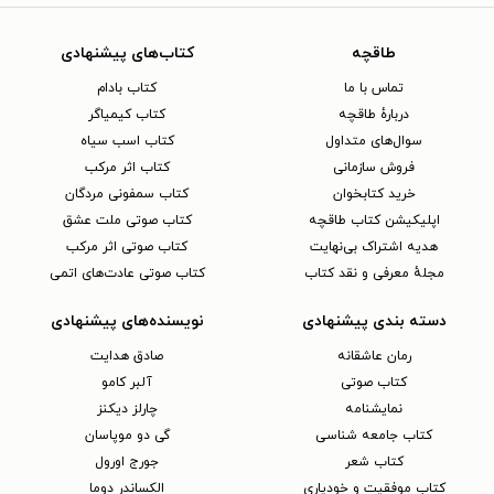
طاقچه
کتاب‌های پیشنهادی
تماس با ما
کتاب بادام
دربارهٔ طاقچه
کتاب کیمیاگر
سوال‌های متداول
کتاب اسب سیاه
فروش سازمانی
کتاب اثر مرکب
خرید کتابخوان
کتاب سمفونی مردگان
اپلیکیشن کتاب طاقچه
کتاب صوتی ملت عشق
هدیه اشتراک بی‌نهایت
کتاب صوتی اثر مرکب
مجلهٔ معرفی و نقد کتاب
کتاب صوتی عادت‌های اتمی
دسته بندی پیشنهادی
نویسنده‌های پیشنهادی
رمان عاشقانه
صادق هدایت
کتاب‌ صوتی
آلبر کامو
نمایشنامه
چارلز دیکنز
کتاب جامعه شناسی
گی دو موپاسان
کتاب شعر
جورج اورول
کتاب موفقیت و خودیاری
الکساندر دوما