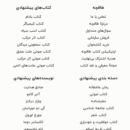
طاقچه
کتاب‌های پیشنهادی
تماس با ما
کتاب بادام
دربارهٔ طاقچه
کتاب کیمیاگر
سوال‌های متداول
کتاب اسب سیاه
فروش سازمانی
کتاب اثر مرکب
خرید کتابخوان
کتاب سمفونی مردگان
اپلیکیشن کتاب طاقچه
کتاب صوتی ملت عشق
هدیه اشتراک بی‌نهایت
کتاب صوتی اثر مرکب
مجلهٔ معرفی و نقد کتاب
کتاب صوتی عادت‌های اتمی
دسته بندی پیشنهادی
نویسنده‌های پیشنهادی
رمان عاشقانه
صادق هدایت
کتاب‌ صوتی
آلبر کامو
نمایشنامه
چارلز دیکنز
کتاب جامعه شناسی
گی دو موپاسان
کتاب شعر
جورج اورول
کتاب موفقیت و خودیاری
الکساندر دوما
کتاب تاریخ اسلام
لئو تولستوی