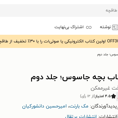
نوشته
اشتراک بی‌نهایت
سوس؛ جلد دوم
اب بچه جاسوس؛ جلد دوم
ت غیرممکن
۴.۵ امتیاز
(از ۱۲ رأی)
پدیدآورندگان:
مک بارنت
،
امیرحسین دانشورکیان
انتشارات:
انتشارات پرتقال