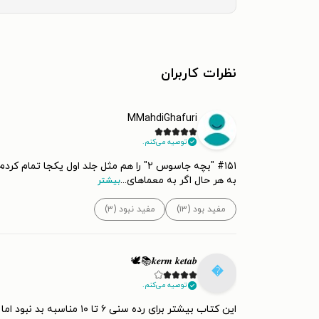
نظرات کاربران
MMahdiGhafuri
توصیه می‌کنم.
اً خوب بود؛ البته می‌توانست بهتر باشد.
...
به هر حال اگر به معماهای
بیشتر
مفید نبود (۳)
مفید بود (۱۳)
𝒌𝒆𝒓𝒎 𝒌𝒆𝒕𝒂𝒃📚🕊️

توصیه می‌کنم.
این کتاب بیشتر برای رده سنی ۶ تا ۱۰ مناسبه بد نبود اما من خوشم نیومد😕💕