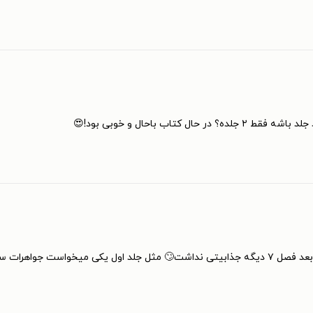
اب باحال و خوبی بود!😍
گلستان از کمک می گیرد ❤️