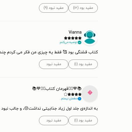
مفید نبود (۹)
مفید بود (۱۲)
Vianna
توصیه می‌کنم.
یه چیزی من فکر می کردم چند جلد باشه فقط ۲ جلده؟ در حال کتاب باحال و خوبی بود!😍
مفید نبود
مفید بود (۱)
📚💙🦸‍♀️قهرمان کتاب🦸‍♀️💙📚

مطمئن نیستم.
 جذابیتی نداشت😒، و جالب نبود بعد فصل ۷ دیگه جذابیتی نداشت🙄 مثل جلد اول یکی میخواست جواهرات سلطنتی را بدزد و ملکه‌ی انگلستان از کمک می گیرد ❤️
مفید نبود
مفید بود (۱)