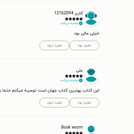
کاربر 12162094
توصیه می‌کنم.
خیلی عالی بود
مفید بود
مفید نبود
علی
توصیه می‌کنم.
این کتاب بهترین کتاب جهان است توصیه میکنم حتما 
مفید بود
مفید نبود
Book worm