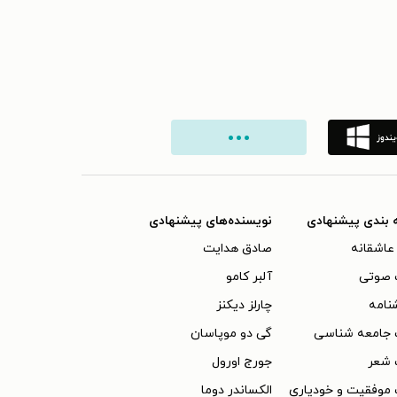
 بندی پیشنهادی
نویسنده‌های پیشنهادی
عاشقانه
صادق هدایت
 صوتی
آلبر کامو
نامه
چارلز دیکنز
 جامعه شناسی
گی دو موپاسان
 شعر
جورج اورول
موفقیت و خودیاری
الکساندر دوما