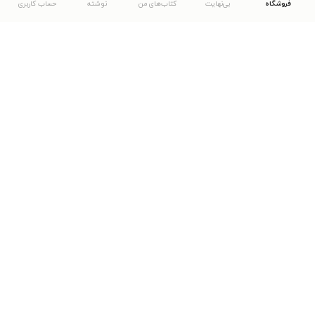
فروشگاه
بی‌نهایت
کتاب‌های من
نوشته
حساب کاربری
دانلود اپلیکیشن طاقچه
... موارد دیگر
مشاهدهٔ دیگر نسخه‌های طاقچه