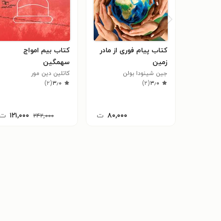
کتاب پیام فوری از مادر
کتاب بیم امواج
زمین
سهمگین
جین شینودا بولن
کاتلین دین مور
)
۲
(
۳٫۰
)
۲
(
۳٫۰
۸۰,۰۰۰
ت
۱۲۱,۰۰۰
ت
۲۴۲,۰۰۰