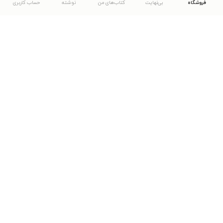
فروشگاه
بی‌نهایت
کتاب‌های من
نوشته
حساب کاربری
دانلود اپلیکیشن طاقچه
... موارد دیگر
مشاهدهٔ دیگر نسخه‌های طاقچه