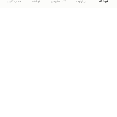
فروشگاه
بی‌نهایت
کتاب‌های من
نوشته
حساب کاربری
دانلود اپلیکیشن طاقچه
... موارد دیگر
مشاهدهٔ دیگر نسخه‌های طاقچه