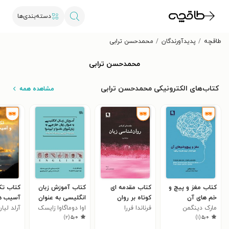
دسته‌بندی‌ها
طاقچه
پدیدآورندگان
محمدحسن ترابی
محمدحسن ترابی
کتاب‌های الکترونیکی محمدحسن ترابی
مشاهده همه
کتاب مغز و پیچ و
کتاب مقدمه ای
کتاب آموزش زبان
کتاب تکا
خم های آن
کوتاه بر روان
انگلیسی به عنوان
آسیب ه
مارک دینگمن
فرناندا فررا
شناسی زبان
اوا دوماگاوا زایسک
زبان خارجی به زبان
آرلد لیا
)
۲
(
۵٫۰
)
۱
(
۵٫۰
آموزان ناشنوا و کم
شنوا