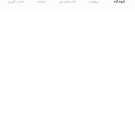
فروشگاه
بی‌نهایت
کتاب‌های من
نوشته
حساب کاربری
دانلود اپلیکیشن طاقچه
... موارد دیگر
مشاهدهٔ دیگر نسخه‌های طاقچه