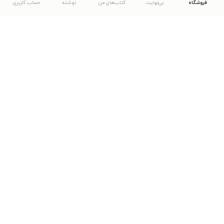
فروشگاه
بی‌نهایت
کتاب‌های من
نوشته
حساب کاربری
دانلود اپلیکیشن طاقچه
... موارد دیگر
مشاهدهٔ دیگر نسخه‌های طاقچه