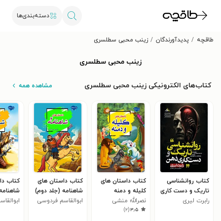
دسته‌بندی‌ها
طاقچه
پدیدآورندگان
زینب محبی سطلسری
زینب محبی سطلسری
کتاب‌های الکترونیکی زینب محبی سطلسری
مشاهده همه
کتاب روانشناسی
کتاب داستان های
کتاب داستان های
کتاب دا
تاریک و دست کاری
کلیله و دمنه
شاهنامه (جلد دوم)
شاهنامه 
ذهن
رابرت لیری
ن‍ص‍رال‍ل‍ه‌ م‍ن‍ش‍ی‌
ابوالقاسم فردوسی
ابوالقا
)
۲
(
۳٫۵