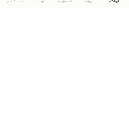
فروشگاه
بی‌نهایت
کتاب‌های من
نوشته
حساب کاربری
دانلود اپلیکیشن طاقچه
... موارد دیگر
مشاهدهٔ دیگر نسخه‌های طاقچه