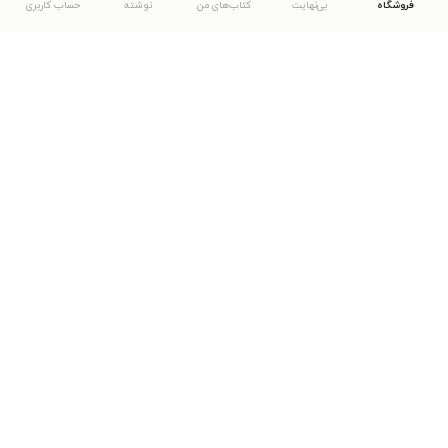
فروشگاه
بی‌نهایت
کتاب‌های من
نوشته
حساب کاربری
دانلود اپلیکیشن طاقچه
... موارد دیگر
مشاهدهٔ دیگر نسخه‌های طاقچه