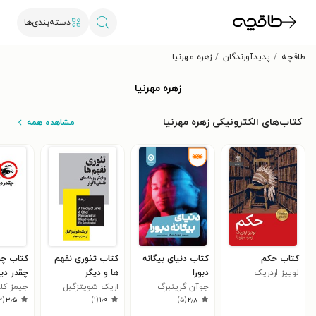
دسته‌بندی‌ها
طاقچه
پدیدآورندگان
زهره مهرنیا
زهره مهرنیا
کتاب‌های الکترونیکی زهره مهرنیا
مشاهده همه
کتاب حکم
کتاب دنیای بیگانه
کتاب تئوری نفهم
کتاب چقد
لوییز اردریک
دبورا
ها و دیگر
چقدر دیر
جوآن گرینبرگ
اریک شویتزگبل
رویدادهای فلسفی
جیمز کل
۲
(
۳٫۵
)
۱
(
۱٫۰
)
۵
(
۲٫۸
ناگوار