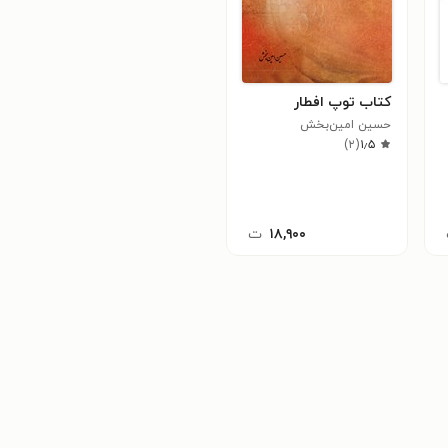
کتاب توپ افطار
حسین امین‌بخش
)
۲
(
۱٫۵
۱۸,۹۰۰
ت