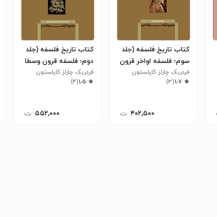
کتاب تاریخ فلسفه (جلد
کتاب تاریخ فلسفه (جلد
سوم؛ فلسفه اواخر قرون
دوم؛ فلسفه قرون وسطا
فردریک چارلز کاپلستون
وسطا و دوره رنسانس از
از آوگوستینوس تا
فردریک چارلز کاپلستون
)
۴
(
۱٫۵
)
۳
(
۱٫۷
اوکام تا سوئارس)
اسکوتوس)
۴۰۲,۵۰۰
ت
۵۵۲,۰۰۰
ت