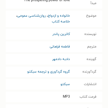
The prospering power of love
مبدأ
موضوع
خانواده و ازدواج
،
روان‌شناسی عمومی
،
خلاصه کتاب
نویسنده
کاترین پاندر
مترجم
فاطمه فراهانی
گوینده
دادبه دادمهر
گردآورنده
گروه گردآوری و ترجمه سبکتو
انتشارات
سبکتو
فرمت کتاب
MP3