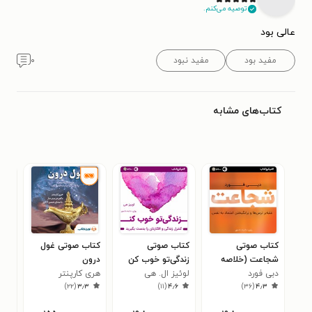
توصیه می‌کنم.
عالی بود
مفید بود
مفید نبود
۰
کتاب‌های مشابه
کتاب صوتی
کتاب صوتی
کتاب صوتی غول
کتا
شجاعت (خلاصه
زندگی‌تو خوب کن
درون
برت
کتاب)
دبی فورد
لوئیز ال. هی
(خلاصه کتاب)
هری کارپنتر
گرو
۱
)
۲۲
(
۳٫۳
)
۱۱
(
۴٫۶
)
۳۶
(
۴٫۳
ترج