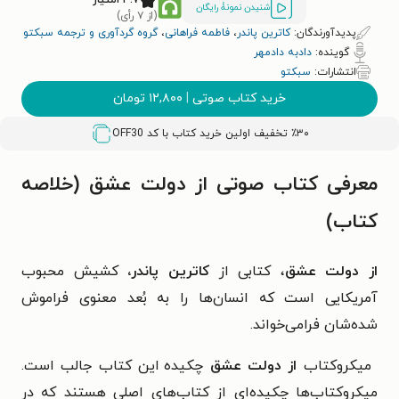
شنیدن نمونۀ رایگان
(از ۷ رأی)
پدیدآورندگان:
کاترین پاندر
،
فاطمه فراهانی
،
گروه گردآوری و ترجمه سبکتو
گوینده:
دادبه دادمهر
انتشارات:
سبکتو
خرید کتاب صوتی
|
۱۲,۸۰۰
تومان
٪۳۰ تخفیف اولین خرید کتاب با کد
OFF30
معرفی کتاب صوتی از دولت عشق (خلاصه
کتاب)
از دولت عشق
، کتابی از
کاترین پاندر،
کشیش محبوب
آمریکایی است که انسان‌ها را به بُعد معنوی فراموش
شده‌شان فرامی‌خواند.
میکروکتاب
از دولت عشق
چکیده این کتاب جالب است.
میکروکتاب‌ها چکیده‌ای از کتاب‌های اصلی هستند که در