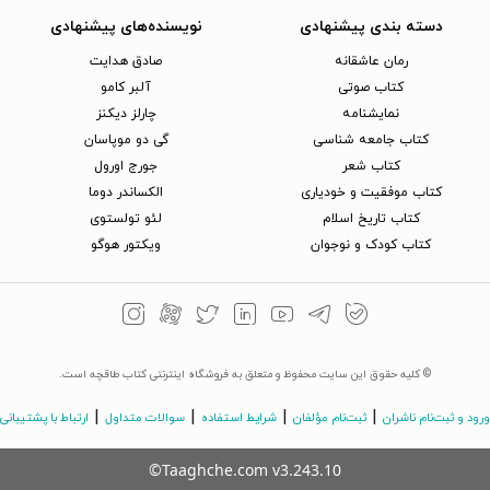
دسته بندی پیشنهادی
نویسنده‌های پیشنهادی
رمان عاشقانه
صادق هدایت
کتاب‌ صوتی
آلبر کامو
نمایشنامه
چارلز دیکنز
کتاب جامعه شناسی
گی دو موپاسان
کتاب شعر
جورج اورول
کتاب موفقیت و خودیاری
الکساندر دوما
کتاب تاریخ اسلام
لئو تولستوی
کتاب کودک و نوجوان
ویکتور هوگو
© کلیه حقوق این سایت محفوظ و متعلق به فروشگاه اینترنتی کتاب طاقچه است.
|
|
|
|
ورود و ثبت‌نام ناشران
ثبت‌نام مؤلفان
شرایط استفاده
سوالات متداول
ارتباط با پشتیبانی
©Taaghche.com
v
3.243.10