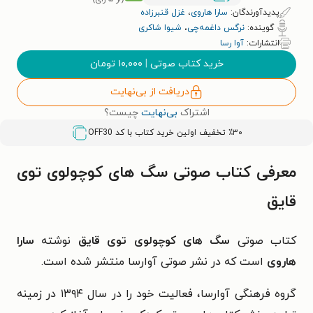
پدیدآورندگان:
سارا هاروی
،
غزل قنبرزاده
گوینده:
نرگس داغمه‌چی
،
شیوا شاکری
انتشارات:
آوا رسا
خرید کتاب صوتی
|
۱۰,۰۰۰
تومان
دریافت از بی‌نهایت
اشتراک
بی‌نهایت
چیست؟
٪۳۰ تخفیف اولین خرید کتاب با کد
OFF30
معرفی کتاب صوتی سگ های کوچولوی توی
قایق
کتاب صوتی
سگ های کوچولوی توی قایق
نوشته
سارا
هاروی
است که در نشر صوتی آوارسا منتشر شده است.
گروه فرهنگی آوارسا، فعالیت خود را در سال ۱۳۹۴ در زمینه