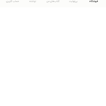
فروشگاه
بی‌نهایت
کتاب‌های من
نوشته
حساب کاربری
دانلود اپلیکیشن طاقچه
... موارد دیگر
مشاهدهٔ دیگر نسخه‌های طاقچه