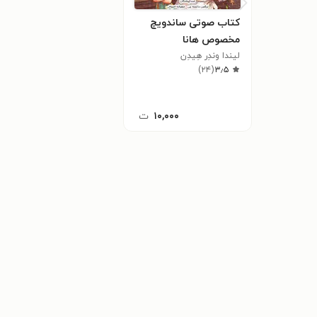
کتاب صوتی ساندویچ
مخصوص هانا
لیندا وندِر هِیدِن ‌
)
۲۴
(
۳٫۵
۱۰,۰۰۰
ت