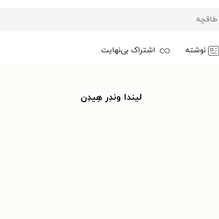
نوشته
اشتراک بی‌نهایت
لیندا وندِر هِیدِن ‌