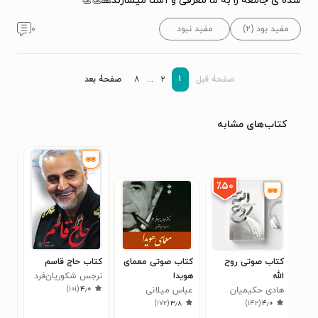
شده ی جامعه را به ما معرفی و آشنا میسازند🙏👏👏
مفید بود (۲)
مفید نبود
۰
۱
صفحۀ قبل
۲
...
۸
صفحۀ بعد
کتاب‌های مشابه
٪۵۰
کتاب صوتی روح
کتاب صوتی معمای
کتاب حاج ‌قاسم
کتا
الله
هویدا
نرجس شکوریان‌فرد
ایرا
)
۱۰۱
(
۴٫۰
هادی حکیمیان
عباس میلانی
نرجس شکوریان فرد
موس
۰
)
۱۷۲
(
۳٫۸
)
۱۴۲
(
۴٫۰