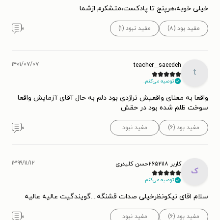
خیلی خوبه،هرپنج تا پادکست،متشکرم ازشما
مفید بود (۸)
مفید نبود (۱)
۰
۱۴۰۱/۰۷/۰۷
teacher__saeedeh
t
توصیه می‌کنم.
واقعا به معنای واقعیش تراژدی بود دلم به حال آقای آزمایش واقعا
سوخت ظلم شده بود در حقش
مفید بود (۶)
مفید نبود
۰
۱۳۹۹/۱۱/۱۲
کاربر ۲۶۵۲۱۱۸حسن کلیدری
ک
توصیه می‌کنم.
سلام اقای نیکونظرخیلی صدات قشنگه....گویندگیت عالیه عالیه
مفید بود (۶)
مفید نبود
۰