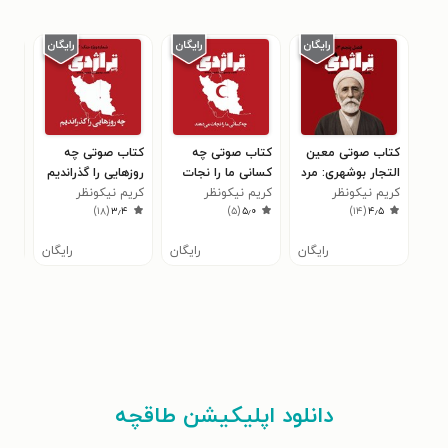
کتاب صوتی معین‌
کتاب صوتی چه
کتاب صوتی چه
کتا
التجار بوشهری: مرد
کسانی ما را نجات
روزهایی را گذراندیم
تراژ
دریا
کریم نیکونظر
می‌ دهند
کریم نیکونظر
کریم نیکونظر
ـ شماره ویژه جنگ:
مین
کری
۱
)
۱۸
(
۳٫۴
)
۵
(
۵٫۰
)
۱۴
(
۴٫۵
۲
رایگان
رایگان
رایگان
دانلود اپلیکیشن طاقچه