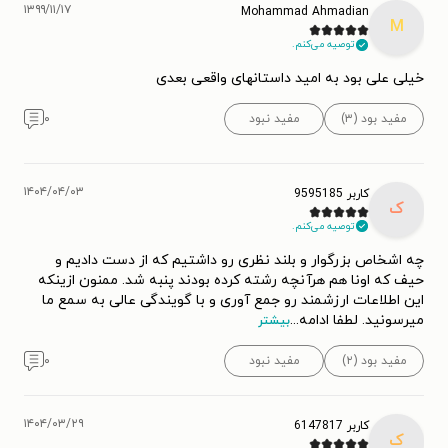
۱۳۹۹/۱۱/۱۷
Mohammad Ahmadian
M
توصیه می‌کنم.
خیلی علی بود به امید داستانهای واقعی بعدی
مفید بود (۳)
مفید نبود
۰
۱۴۰۴/۰۴/۰۳
کاربر 9595185
ک
توصیه می‌کنم.
چه اشخاص بزرگوار و بلند نظری رو داشتیم که از دست دادیم و
حیف که اونا هم هرآنچه رشته کرده بودند پنبه شد. ممنون ازینکه
این اطلاعات ارزشمند رو جمع آوری و با گویندگی عالی به سمع ما
میرسونید. لطفا ادامه
...
بیشتر
مفید بود (۲)
مفید نبود
۰
۱۴۰۴/۰۳/۲۹
کاربر 6147817
ک