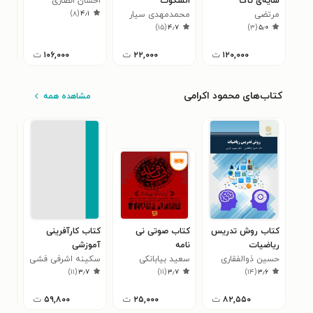
سایه‌ی تاک
السکوت
احسان انصاری
چهر
)
۸
(
۴٫۱
مرتضی
محمدمهدی سیار
روا
کاظ
۸
)
۱۵
(
۴٫۷
)
۳
(
۵٫۰
امیری‌اسفندقه
چهره
۱۲۰,۰۰۰
ت
۲۲,۰۰۰
ت
۱۰۶,۰۰۰
ت
کتاب‌های محمود اکرامی
مشاهده همه
کتاب روش تدریس
کتاب صوتی نی‌
کتاب کارآفرینی
کتا
ریاضیات
نامه
آموزشی
ساز
حسین ذوالفقاری
سعید بیابانکی
سکینه اشرفی فشی
محم
۸
)
۱۱
(
۳٫۷
)
۱۱
(
۳٫۷
)
۱۴
(
۳٫۶
۸۲,۵۵۰
ت
۲۵,۰۰۰
ت
۵۹,۸۰۰
ت