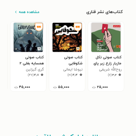
کتاب‌های نشر قناری
مشاهده همه
کتاب صوتی تکل
کتاب صوتی
کتاب صوتی
کتا
مازیار زارع زیر پای
شکوفایی
همسایه بغلی ۲
انس
روح‌اللّه شریفی
کریم انصاری فرد
نیوشا ایمانی
گری گیزلین
ژان‌
شکل
۵
)
۴۶
(
۴٫۷
)
۲۱
(
۴٫۴
)
۶
(
۳٫۲
۲۵,۰۰۰
ت
۵۵,۰۰۰
ت
۴۵,۰۰۰
ت