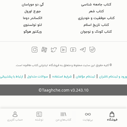
کتاب جامعه شناسی
گی دو موپاسان
کتاب شعر
جورج اورول
کتاب موفقیت و خودیاری
الکساندر دوما
کتاب تاریخ اسلام
لئو تولستوی
کتاب کودک و نوجوان
ویکتور هوگو
© کلیه حقوق این سایت محفوظ و متعلق به فروشگاه اینترنتی کتاب طاقچه است.
|
|
|
|
ورود و ثبت‌نام ناشران
ثبت‌نام مؤلفان
شرایط استفاده
سوالات متداول
ارتباط با پشتیبانی
©Taaghche.com
v
3.243.10
فروشگاه
بی‌نهایت
کتاب‌های من
نوشته
حساب کاربری