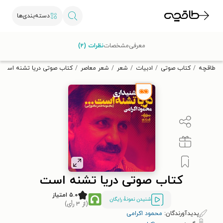
دسته‌بندی‌ها
با کد تخفیف OFF30 اولین کتاب الکترونیکی یا صوتی‌ات را با ۳۰٪
معرفی
مشخصات
نظرات (۲)
تخفیف از طاقچه دریافت کن.
طاقچه
کتاب صوتی
ادبیات
شعر
شعر معاصر
کتاب صوتی دریا تشنه است
کتاب صوتی دریا تشنه است
۵.۰ امتیاز
شنیدن نمونۀ رایگان
(از ۳ رأی)
پدیدآورندگان:
محمود اکرامی