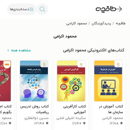
دسته‌بندی‌ها
طاقچه
پدیدآورندگان
محمود اکرامی
محمود اکرامی
کتاب‌های الکترونیکی محمود اکرامی
مشاهده همه
کتاب آموزش در
کتاب کارآفرینی
کتاب روش تدریس
کتاب اج
سازمان ها
آموزشی
ریاضیات
بگویم ک
محمود اکرامی
سکینه اشرفی فشی
حسین ذوالفقاری
دارم؟
محمود ا
)
۱
(
۱٫۰
)
۱۴
(
۳٫۶
)
۱۱
(
۳٫۷
)
۴
(
۲٫۸