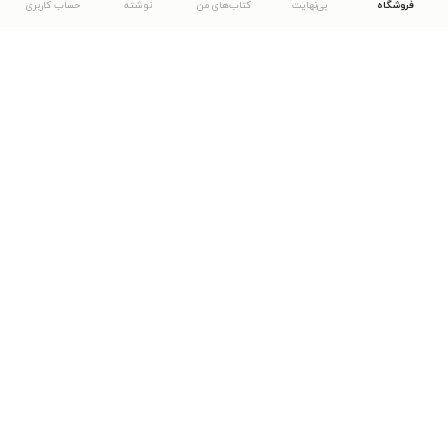
فروشگاه
بی‌نهایت
کتاب‌های من
نوشته
حساب کاربری
دانلود اپلیکیشن طاقچه
... موارد دیگر
مشاهدهٔ دیگر نسخه‌های طاقچه